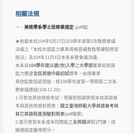
相關法規
一、
美術學系學士班修業規定
(pdf檔)
★依據本校104年5月27日103學年度第3次教務會議
決議之「本校外語能力畢業資格暨補救教學課程修習
辦法」及104年11月4日本系系務會議決議:
本系自
104學年度以後(含)入學
之
大學部
畢業前英語
能力應達
全民
英檢
中級初試
標準，始得畢業
其他配套抵認措施，經108學年度第一學期第二次系
務會議通過(108.11.20):
1.可參加其他英檢考試，等級對照請參照本校英語會
考與其他英檢對照表：
國立臺灣師範大學英語會考與
其它英語程度測驗對照表
(pdf檔案)
2.或可修習本系或本院開設之
全英語
課程1門課，成
績通過並獲得學分。