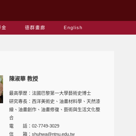
學金
德群畫廊
English
陳淑華 教授
最高學歷：法國巴黎第一大學藝術史博士
研究專長：西洋美術史、油畫材料學、天然漆
繪、油畫創作、油畫修復、藝術與生活文化整
合
電 話：02-7749-3029
信 箱：shuhwa@ntnu.edu.tw