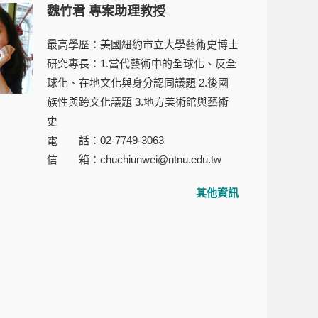
魏竹君 專案助理教授
最高學歷：美國紐約市立大學藝術史博士
研究專長：
1.當代藝術中的全球化、反全
球化、在地文化與身分認同議題 2.後國
族性與跨文化議題 3.地方美術館與藝術
史
電 話：02-7749-3063
信 箱：chuchiunwei@ntnu.edu.tw
其他資訊