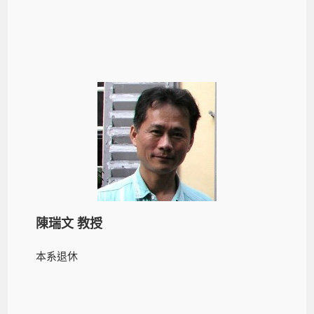
陳瑞文 教授
本系退休