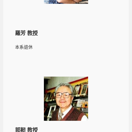
羅芳 教授
本系退休
郭軔 教授