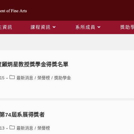
生資訊
課程資訊
系所成員
獎助
榮譽榜
年度顧炳星教授獎學金得獎名單
-15
最新消息
/
榮譽榜
/
獎助學金
系第74屆系展得獎者
-13
最新消息
/
榮譽榜