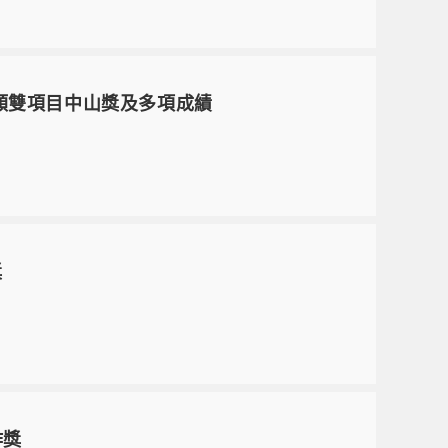
畫類雙項目中山獎及多項成績
獎
作獎