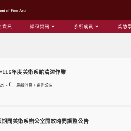
生資訊
課程資訊
系所成員
獎助
作者:
art
This author has written 62 articles
*115年度美術系館清潔作業
-29
最新消息
/
系辦公告
暑假期間美術系辦公室開放時間調整公告