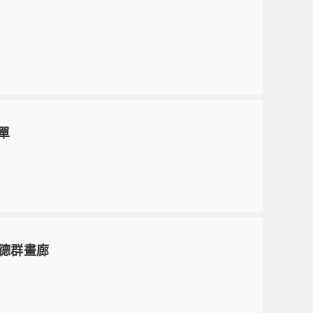
單
/德群畫廊