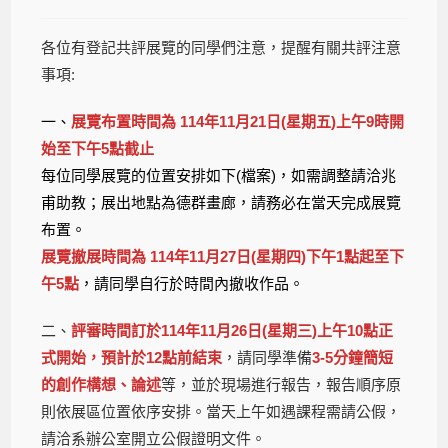
各位有登記共評展覽的同學們注意，提醒有關共評注意
事項:
一、
展覽布置時間為 114年11月21日(星期五)上午9時開
始至下午5點截止
每位同學展覽的位置安排如下(檔案)，如需調整請洽兆
甫助教；展出地點為德群畫廊，請務必在當天完成展覽
布置。
展覽撤展時間為 114年11月27日(星期四)下午1點起至下
午5點
，請同學自行於時間內撤收作品。
二、
評審時間訂於114年11月26日(星期三)上午10點正
式開始，預計於12點前結束
，請同學準備
3-5分鐘簡短
的創作構想、論述
等，並於現場進行報告，報告順序原
則依展區位置依序安排。當天上午如遇課程需請公假，
請洽系辦公室開立公假證明文件。