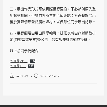
三、展出作品形式可依實際構想更換，不必然與原先登
記媒材相同，但請向系辦主動告知確認；系辦將於展出
後於實際情形登記展出媒材，以做每位同學展出紀錄。
四、展覽顧展由展出同學輪班，排班表將由兆輔助教排
定(依照學號安排)後公告，若有調整請告知並換班。
以上請同學們配合!
(平面圖)AB__
下載
(平面圖)C__
下載
art3021
2025-11-07