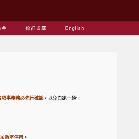
學金
德群畫廊
English
各項事務務必先行確認
，以免白跑一趟~
06
教室停用
。