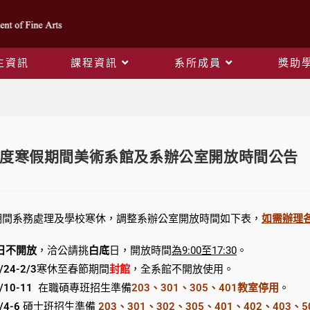
生資訊
課程資訊
系所成員
獎助
Blog
學年度寒假期間美術系館及系辦公室開放時間公告
期間系務處理及學校寒休，調整系辦公室開放時間如下表，
如需辦理
日不開放
，洽公請挑
白底
日，開放時間
為
9:00
至17:30
。
/24-2/3
寒休至春節期間
封館
，全系館不開放使用。
/10-11
在職碩專班招生準備
203、301、305、401教室停用
。
/4-6
碩士班招生準備
203、301、302、305、401、402、403、5