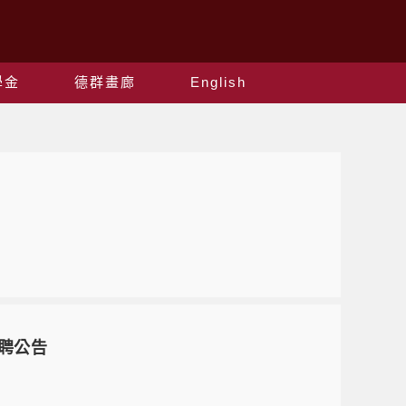
學金
德群畫廊
English
徵聘公告