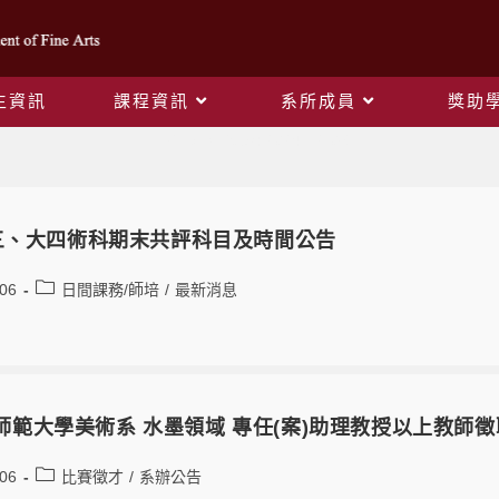
生資訊
課程資訊
系所成員
獎助
Daily Archives: 2024-12-06
1大三、大四術科期末共評科目及時間公告
-06
日間課務/師培
/
最新消息
師範大學美術系 水墨領域 專任(案)助理教授以上教師
-06
比賽徵才
/
系辦公告