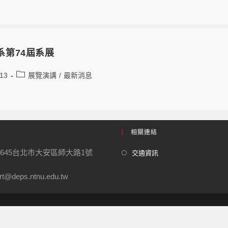
系第74屆系展
-13
展覽演講
/
最新消息
相關連結
0645台北市大安區師大路1號
交通資訊
t@deps.ntnu.edu.tw