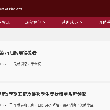
生資訊
課程資訊
系所成員
獎助
Daily Archives: 2023-12-13
系第74屆系展得獎者
-13
最新消息
/
榮譽榜
年度第1學期五育及優秀學生獎狀請至系辦領取
-13
在職專班訊息
/
日間課務/師培
/
最新消息
/
獎助學金