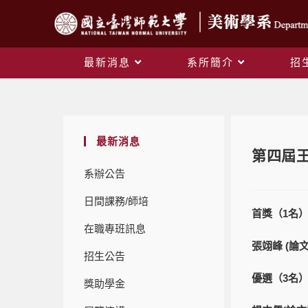
最新消息
系所簡介
招
最新消息
第四屆
系辦公告
日間課務/師培
首獎（1
名
在職專班訊息
張翊峰 (論
招生公告
優選（3
名
獎助學金