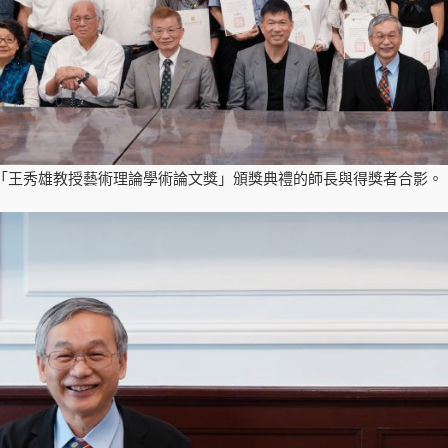
「王秀雄教授藝術理論學術論文獎」頒獎典禮的師長與得獎者合影。