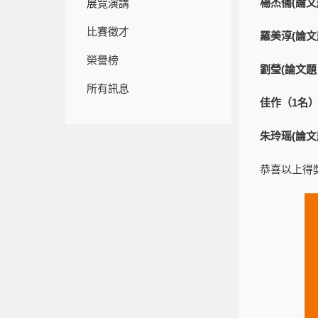
楊杰儒(論文
展覽演講
比賽徵才
羅美淳(論
榮譽榜
劉瑩(論文題
所有訊息
佳作（1
名
朱玲瑶(論文
恭喜以上得獎