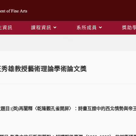
生資訊
課程資訊
系所成員
獎助
Blog
王秀雄教授藝術理論學術論文獎
）
文題目:(英)再闡釋〈乾隆觀孔雀開屏〉：詩畫互證中的西北情勢與帝王
）