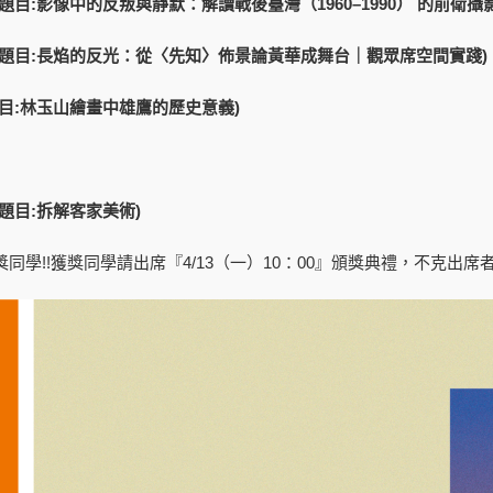
題目:影像中的反叛與靜默：解讀戰後臺灣（1960–1990） 的前衛攝影
文題目:長焰的反光：從〈先知〉佈景論黃華成舞台｜觀眾席空間實踐)
目:林玉山繪畫中雄鷹的歷史意義)
）
題目:拆解客家美術)
同學!!獲獎同學請出席『4/13（一）10：00』頒獎典禮，不克出