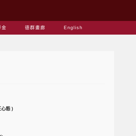
學金
德群畫廊
English
心態 )