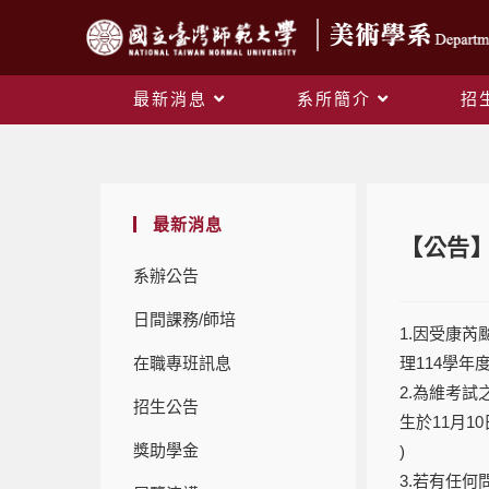
最新消息
系所簡介
招
最新消息
【公告
系辦公告
日間課務/師培
1.因受康
在職專班訊息
理114學年
2.為維考
招生公告
生於11月10
獎助學金
)
3.若有任何問題