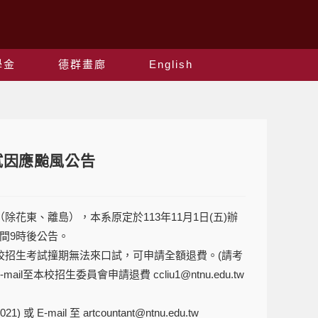
學金
德群畫廊
English
試因應颱風公告
花東、離島），本系原定於113年11月1日(五)辦
晚間9時後公告。
校招生考試撞期無法來口試，可申請全額退費。(請考
本校招生委員會申請退費 ccliu1@ntnu.edu.tw
-mail 至 artcountant@ntnu.edu.tw