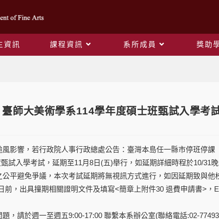
生資訊
課程資訊
系所成員
獎助
Blog
】臺師大美術學系114學年度碩士班甄試入學考
芮颱風影響，若行政院人事行政總處公告：臺灣本島任一縣市停班停課（除
度甄試入學考試，延期至11月8日(五)舉行，如延期詳細時程於10/31
試之公平避免爭議，本次考試延期將無視訊方式進行，如因延期致與他
日前，出具撞期相關證明文件及填寫<簡章上附件30 退費申請書>，E-mail至
，請於週一至週五9:00-17:00 聯繫本系辦公室(聯絡電話:02-77493021) 或 E