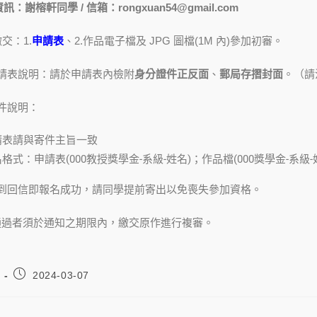
榕軒同學 / 信箱：rongxuan54@gmail.com
交：1.
申請表
、2.作品電子檔及 JPG 圖檔(1M 內)參加初審。
申請表說明：請於申請表內檢附
身分證件正反面
、
郵局存摺封面
。（請
寄件說明：
請表請與寄件主旨一致
格式：申請表(000教授獎學金-系級-姓名)；作品檔(000獎學金-系級-
收到回信即報名成功，請同學提前寄出以免喪失參加資格。
審通過者須於通知之期限內，繳交原作進行複審。
2024-03-07