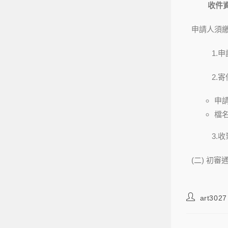
收件資訊：謝
申請人須繳
1.
2.
申
檔名
3.
(二) 初
art3027