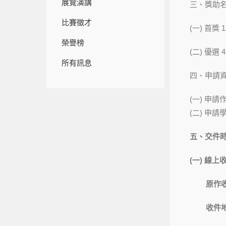
展覽演講
三、獎助
比賽徵才
(一) 首獎 
榮譽榜
(二) 優選 
所有訊息
四、申請
(一) 申
(二) 申
五、交件
(
一) 線上
原作收件
收件地點