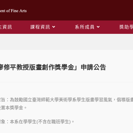
生資訊
課程資訊
系所成員
獎助
Blog
4廖修平教授版畫創作獎學金」申請公告
宗旨：為鼓勵國立臺灣師範大學美術學系學生版畫學習風氣，倡導版
設置本獎學金。
象：本系在學學生(不含在職班學生)。