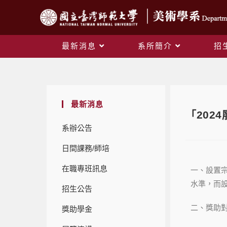
最新消息
系所簡介
招
最新消息
「202
系辦公告
日間課務/師培
在職專班訊息
一、設置
水準，而
招生公告
二、獎助對
獎助學金