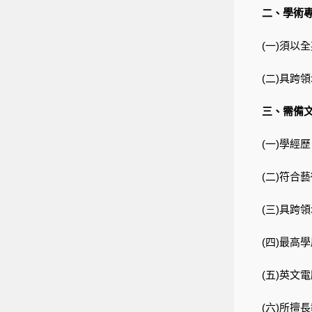
二、學術
(一)須以
(二)具跨
三、需備
(一)學經
(二)符合
(三)具跨
(四)最高
(五)英文電
(六)所擅