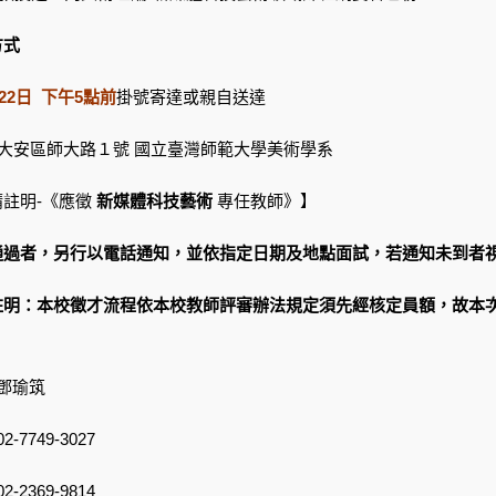
方式
月 22日 下午5點前
掛號寄達或親自送達
巿大安區師大路１號 國立臺灣師範大學美術學系
請註明-《應徵
新媒體科技藝術
專任教師》】
通過者，另行以電話通知，並依指定日期及地點面試，若通知未到者
註明：本校徵才流程依本校教師評審辦法規定須先經核定員額，故本
。
 鄧瑜筑
-7749-3027
-2369-9814