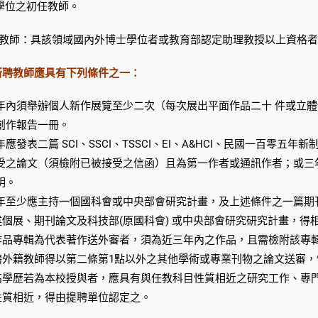
學位之初任教師。
初任教師：具該領域國內外博士學位者或教育部認定助理教授以上資格
新聘教師應具有下列條件之一：
年內須舉辦個人新作展覽至少二次（每次展出平面作品二十 件或立
創作報告一冊。
應發表二篇 SCI、SSCI、TSSCI、EI、A&HCI、民國一百零五年新制
受之論文（須檢附已被接受之信函）且為第一作者或通訊作者；或三
明。
年至少應主持一個國科會或中央部會研究計畫，及上述條件之一篇期
述個展、期刊論文及科技部(原國科會) 或中央部會研究研究計畫，得
作品專輯為代表著作送外審者，須為近三年內之作品，且需檢附該專
聘外籍教師得以第二條第1點以外之其他學術或專業刊物之論文送審
高學歷若為本校授與者，應具有與任教科目性質相近之研究工作、專
性質相近，得由提聘單位認定之。