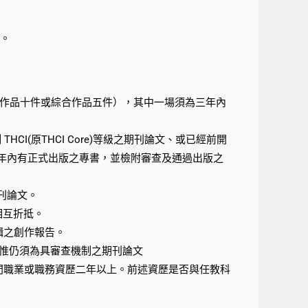
者。
體作品十件或綜合作品五件），其中一場須為三年內
 THCI(原THCI Core)等級之期刊論文、或已經前開
年內有正式出版之專書，並檢附審查及通過出版之
刊論文。
相互折抵。
輯之創作報告。
，惟仍須為具審查機制之期刊論文
門職業或職務資歷二年以上。前述資歷是否與任教科