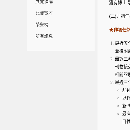
展覽演講
獲有博士 
比賽徵才
(二)非
榮譽榜
★非初任
所有訊息
最近五
並檢附
最近三年
刊物接
相關證
最近三
前
以
新
最
目