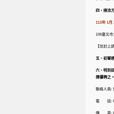
四、接洽
113年 1
106臺北
【信封上
五、初審
六、特別
擇優聘之
聯絡人員:
電 話: 02
傳 真: 02