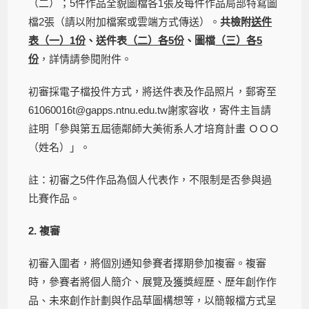
（二）；5件作品全貌圖檔各1張及每件作品局部特寫圖
檔2張（請以附加檔案或雲端方式傳送）。
共檢附
送件
表（一）1份
、送件表
（二）各5份
、圖檔
（三）各5
份
，詳情請參閱附件。
初審採電子檔投件方式，將送件表及作品照片，郵寄至
61060016t@gapps.ntnu.edu.tw謝家容收，寄件主旨請
註明「參與第五屆德鄰師大美術系人才培育計畫 ＯＯＯ
（姓名）」。
註：初審之5件作品為個人代表作，不限制是否參與過
比賽作品。
2. 複審
初審入圍者，將個別通知參賽者擇期參加複審。複審
時，參賽者將個人簡介、展覽及獲獎經歷、歷年創作作
品、未來創作計劃與作品草圖構想等，以簡報檔方式呈