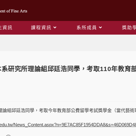
生資訊
課程資訊
系所成員
獎助
Blog
 本系研究所理論組邱廷浩同學，考取110年教
理論組邱廷浩同學，考取今年教育部公費留學考試獎學金（當代藝術
w.edu.tw/News_Content.aspx?n=9E7AC85F1954DDA8&s=46D069D