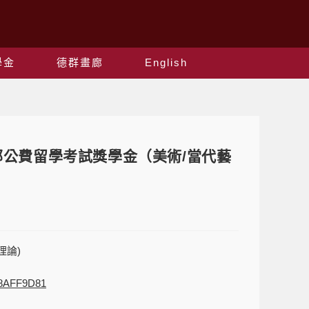
學金
德群畫廊
English
育部公費留學考試獎學金（美術/當代藝
理論)
48AFF9D81