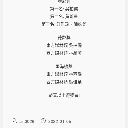
膠彩類
第一名: 吳柏儒
第二名: 黃玠量
第三名: 江雅瑜、陳姝錡
德鄰獎
東方媒材類 吳柏儒
西方媒材類 林品潔
墨海樓獎
東方媒材類 林酉融
西方媒材類 吳佳榮
恭喜以上得獎者!
art3026
2022-01-05