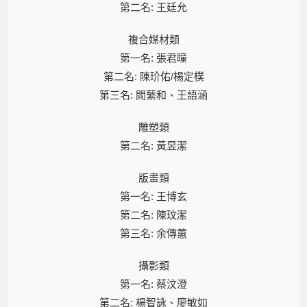
第二名: 王廷允
複合媒材類
第一名: 張君瞳
第二名: 陳玠佑/楊定樸
第三名: 閻蘩和、王語涵
雕塑類
第二名: 黃昱潔
版畫類
第一名: 王博玄
第二名: 陳玟潔
第三名: 余傳蕙
攝影類
第一名: 蔡汶澄
第二名: 楊智詠、廖敏如